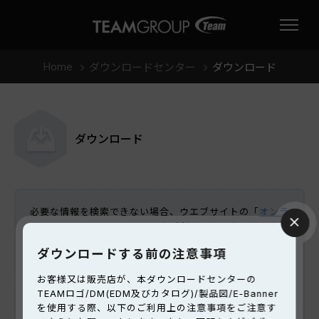
Home
ダウンロードセンター
ダウンロード
ダウンロード
必要な情報を検索できない場合、ウエブサイトの「
オンラ
イン・インフォメーション
」をご利用いただき、オンライ
ンでお問合せ内容を弊社のお客様サポート担当に送信いた
ダウンロードする前の注意事項
だき、またはお客様サポートのホットライン03-6240-
9992まで
お客様又は販売店が、本ダウンロードセンターの
受付時間
:月曜日～金曜日：AM010:00～PM12:00及び
TEAMロゴ/DM(EDM及びカタログ)/製品図/E-Banner
PM13:00～17:30。（土日・祝祭日を除く)までご連絡い
を使用する際、以下のご利用上の注意事項をご注意す
ただけますと、弊社担当がご質問に対して迅速にご対応さ