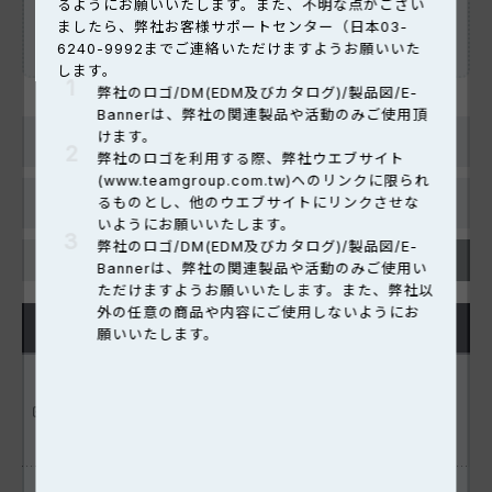
るようにお願いいたします。また、不明な点がござい
せていただきます。
ましたら、弊社お客様サポートセンター（日本03-
ダウンロードする前の注意事項:
here
6240-9992までご連絡いただけますようお願いいた
します。
弊社のロゴ/DM(EDM及びカタログ)/製品図/E-
Bannerは、弊社の関連製品や活動のみご使用頂
けます。
カテゴリー検索
弊社のロゴを利用する際、弊社ウエブサイト
(www.teamgroup.com.tw)へのリンクに限られ
サブカテゴリー検索
るものとし、他のウエブサイトにリンクさせな
いようにお願いいたします。
弊社のロゴ/DM(EDM及びカタログ)/製品図/E-
Bannerは、弊社の関連製品や活動のみご使用い
ただけますようお願いいたします。また、弊社以
外の任意の商品や内容にご使用しないようにお
PRODUCT
INFO
願いいたします。
USB Storage Safety
USB Storage
Do
Guidelines and Interface
Product
Usage