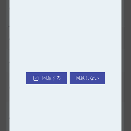
216 ゲーミングデス
ミングデスクトップPCケー
Do
クトップPCケース
ス コラボモデルユーザーマ
コラボモデル
ニュアル
VB441D65 Version
Do
MP34 4TB
Firmware Update Tool
VB441D65 Version
Do
MP34 1TB & 2TB
Firmware Update Tool
同意する
同意しない
SIREN DUO360 AIO
SIREN DUO360 CPU/SSD
Do
ARGB CPU & SSD
AIO ARGB Cooler取扱説明
Liquid Cooler
書
SIREN GD360E AIO
SIREN GD360E ARGB AIO
Do
ARGB CPU Liquid
Cooler取扱説明書
Cooler