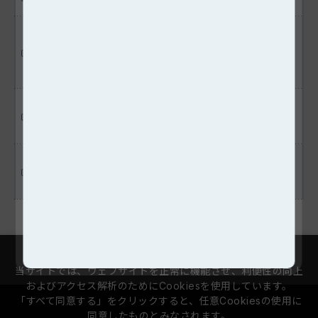
製品を正しくご利用いただ
Do
microSDカード
くため本書をよくお読みく
ださい。
DELTA MAX SSD 取扱説明
Do
DELTA MAX SSD
書
U-DIMM / SO-DIMM取扱説
Do
U-DIMM / SO-DIMM
明書 & 保証概要
当サイトでは、ウェブサイトを正常に機能させ、利便性の向上
およびアクセス解析のためにCookiesを使用しています。
「すべて同意する」をクリックすると、任意Cookiesの使用に
同意したものとみなされます。