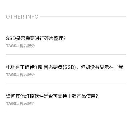
OTHER INFO
SSD是否需要进行碎片整理？
TAGS:
#售后服务
电脑有正确侦测到固态硬盘(SSD)，但却没有显示在「我
TAGS:
#售后服务
的计算机」里，要如何解决此问题？
请问其他灯控软件是否可支持十铨产品使用？
TAGS:
#售后服务