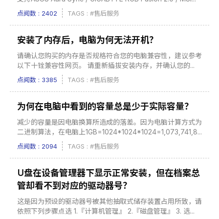
点阅数 : 2402
TAGS :
#售后服务
安装了内存后，电脑为何无法开机？
请确认您购买的内存是否规格符合您的电脑兼容性，建议参考
以下十铨兼容性网页。 请重新插拔安装内存，并确认您的...
点阅数 : 3385
TAGS :
#售后服务
为何在电脑中看到的容量总是少于实际容量？
减少的容量是因电脑换算所造成的落差。因为电脑计算方式为
二进制算法，在电脑上1GB=1024*1024*1024=1,073,741,8...
点阅数 : 2094
TAGS :
#售后服务
U盘在设备管理器下显示正常安装，但在档案总
管却看不到对应的驱动器号？
这是因为预设的驱动器号被其他抽取式储存装置占用所致，请
依照下列步骤点选 1.『计算机管理』 2.『磁盘管理』 3. 选...