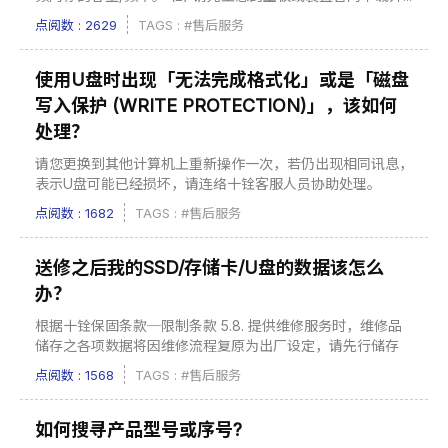
点阅数 : 2629
TAGS :
#售后服务
使用U盘时出现「无法完成格式化」或是「磁盘
写入保护 (WRITE PROTECTION)」，该如何
处理？
请您更换到其他计算机上重新操作一次，若仍出现相同讯息，
表示U盘可能已经损坏，请连络十铨客服人员协助处理。
点阅数 : 1682
TAGS :
#售后服务
送修之后我的SSD/存储卡/U盘的数据该怎么
办？
根据十铨保固条款─限制条款 5.8. 提供维修服务时，维修品
储存之各项数据将因维修流程复原为出厂设定，请先行储存
备...
点阅数 : 1568
TAGS :
#售后服务
如何搜寻产品型号或序号?