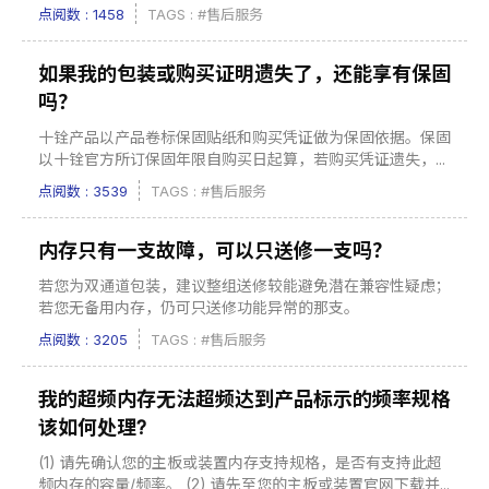
点阅数 : 1458
TAGS :
#售后服务
如果我的包装或购买证明遗失了，还能享有保固
吗？
十铨产品以产品卷标保固贴纸和购买凭证做为保固依据。保固
以十铨官方所订保固年限自购买日起算，若购买凭证遗失，...
点阅数 : 3539
TAGS :
#售后服务
内存只有一支故障，可以只送修一支吗？
若您为双通道包装，建议整组送修较能避免潜在兼容性疑虑；
若您无备用内存，仍可只送修功能异常的那支。
点阅数 : 3205
TAGS :
#售后服务
我的超频内存无法超频达到产品标示的频率规格
该如何处理?
(1) 请先确认您的主板或装置内存支持规格，是否有支持此超
频内存的容量/频率。 (2) 请先至您的主板或装置官网下载并...