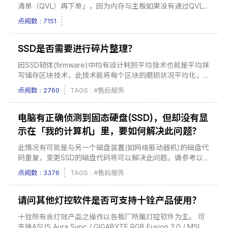
清单（QVL）再下单」，因为内存与主板如果没有通过QVL...
点阅数 : 7151
SSD是否需要进行碎片整理？
因SSD韧体(firmware)中均有设计耗损平均技术也就是平均抹
写储存区块技术，此技术能将每个区块的磨损状况平均化，...
点阅数 : 2760
TAGS :
#售后服务
电脑有正确侦测到固态硬盘(SSD)，但却没有显
示在「我的计算机」里，要如何解决此问题？
此情况有可能是与另一个磁盘装置(如网络驱动器机)的磁盘代
码重复，变更SSD的磁盘代码将可以解决此问题。请参考以...
点阅数 : 3376
TAGS :
#售后服务
请问其他灯控软件是否可支持十铨产品使用？
十铨所有含灯效产品之操作以各板厂所属灯控软件为主。 可
支持ASUS Aura Sync / GIGABYTE RGB Fusion 2.0 / MSI...