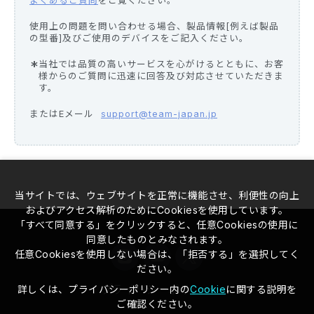
よくあるご質問
をご覧ください。
使用上の問題を問い合わせる場合、製品情報[例えば製品
の型番]及びご使用のデバイスをご記入ください。
当社では品質の高いサービスを心がけるとともに、お客
様からのご質問に迅速に回答及び対応させていただきま
す。
またはEメール
support@team-japan.jp
当サイトでは、ウェブサイトを正常に機能させ、利便性の向上
およびアクセス解析のためにCookiesを使用しています。
「すべて同意する」をクリックすると、任意Cookiesの使用に
同意したものとみなされます。
任意Cookiesを使用しない場合は、「拒否する」を選択してく
ださい。
プライバシーポリシー
詳しくは、プライバシーポリシー内の
Cookie
に関する説明を
ご確認ください。